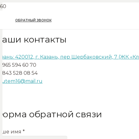
ОБРАТНЫЙ ЗВОНОК
Наши контакты
азань: 420012, г. Казань, пер Щербаковский, 7 (ЖК «К
7 965 594 60 70
7 843 528 08 54
alutem16@mail.ru
Форма обратной связи
аше имя *