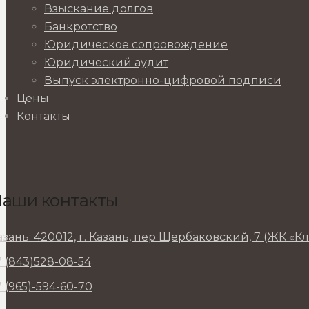
Взыскание долгов
Банкротство
Юридическое сопровождение
Юридический аудит
Выпуск электронно-цифровой подписи
Цены
Контакты
аши контакты
азань: 420012, г. Казань, пер Щербаковский, 7 (ЖК «К
7 (843)528-08-54
7 (965)-594-60-70